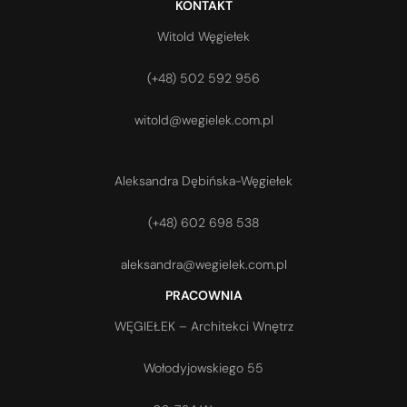
KONTAKT
Witold Węgiełek
(+48) 502 592 956
witold@wegielek.com.pl
Aleksandra Dębińska-Węgiełek
(+48) 602 698 538
aleksandra@wegielek.com.pl
PRACOWNIA
WĘGIEŁEK – Architekci Wnętrz
Wołodyjowskiego 55