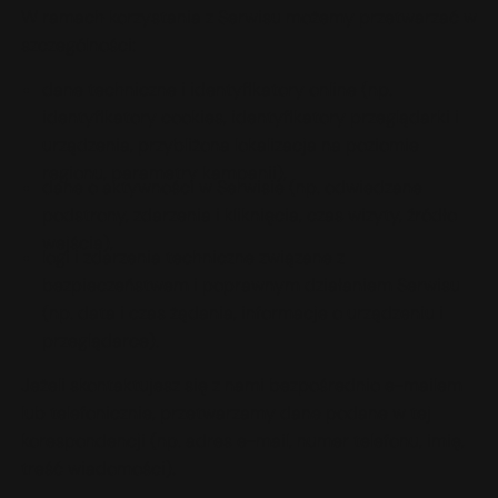
W ramach korzystania z Serwisu możemy przetwarzać w
szczególności:
dane techniczne i identyfikatory online (np.
identyfikatory cookies, identyfikatory przeglądarki i
urządzenia, przybliżona lokalizacja na poziomie
regionu, parametry kampanii),
dane o aktywności w Serwisie (np. odwiedzane
podstrony, zdarzenia i kliknięcia, czas wizyty, źródło
wejścia),
logi i zdarzenia techniczne związane z
bezpieczeństwem i poprawnym działaniem Serwisu
(np. data i czas żądania, informacje o urządzeniu i
przeglądarce).
Jeżeli skontaktujesz się z nami bezpośrednio e-mailem
lub telefonicznie, przetwarzamy dane podane w tej
korespondencji (np. adres e-mail, numer telefonu, imię,
treść wiadomości).