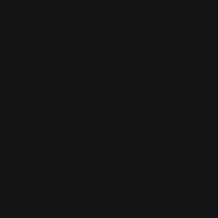
11. Zautomatyzowane
podejmowanie decyzji i
profilowanie
W ramach narzędzi marketingowych (Meta) może
dochodzić do profilowania w celu dopasowania reklam i
tworzenia grup odbiorców. Odbywa się to wyłącznie,
jeśli wyrazisz zgodę na cookies marketingowe.
12. Zmiany w Polityce
Prywatności
Polityka może być aktualizowana w szczególności w