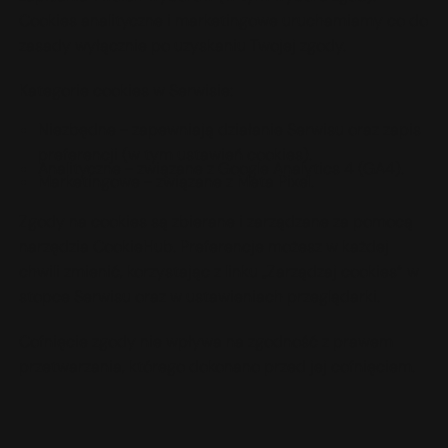
Cookies analityczne i marketingowe uruchamiamy co do
zasady wyłącznie po uzyskaniu Twojej zgody.
Kategorie cookies w Serwisie:
Niezbędne - zapewniają działanie Serwisu oraz zapis
preferencji (w tym ustawień cookies).
Analityczne - związane z Google Analytics 4 (GA4).
Marketingowe - związane z Meta Pixel.
Zgody na cookies są zbierane i zarządzane za pomocą
narzędzia CookieHub. Preferencje możesz w każdej
chwili zmienić, korzystając z linku „Zarządzaj cookies” w
stopce Serwisu oraz w ustawieniach przeglądarki.
Cofnięcie zgody nie wpływa na zgodność z prawem
przetwarzania, którego dokonano przed jej cofnięciem.