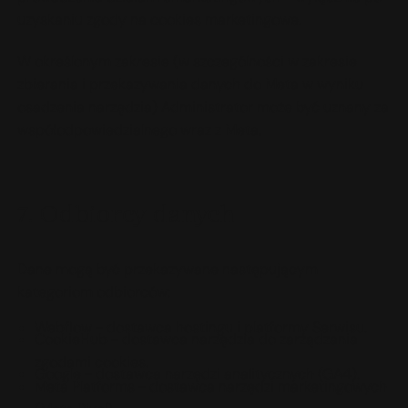
uzyskaniu zgody na cookies marketingowe.
W określonym zakresie (w szczególności w zakresie
zbierania i przekazywania danych do Meta w wyniku
osadzenia narzędzia) Administrator może być uznany za
współodpowiedzialnego wraz z Meta.
7. Odbiorcy danych
Dane mogą być przekazywane następującym
kategoriom odbiorców:
Webflow - dostawca hostingu i platformy Serwisu.
CookieHub - dostawca narzędzia do zarządzania
zgodami cookies.
Google - dostawca narzędzi analitycznych (GA4).
Meta Platforms - dostawca narzędzi marketingowych