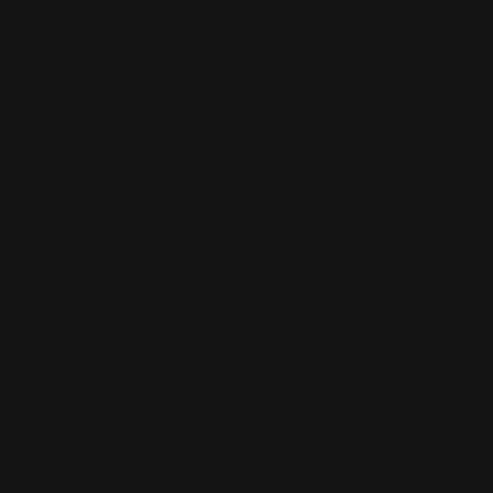
cofnięcia zgody (jeżeli przetwarzanie opiera się o
zgodę).
10. Prawa użytkownika
W granicach RODO przysługuje Ci prawo do:
dostępu do danych i uzyskania ich kopii,
sprostowania danych,
usunięcia danych,
ograniczenia przetwarzania,
przenoszenia danych (gdy ma zastosowanie),
wniesienia sprzeciwu (gdy przetwarzamy dane na
podstawie art. 6 ust. 1 lit. f RODO),
cofnięcia zgody w dowolnym momencie (gdy
przetwarzanie odbywa się na podstawie zgody).
Masz prawo wniesienia skargi do organu nadzorczego:
Prezes Urzędu Ochrony Danych Osobowych (PUODO).