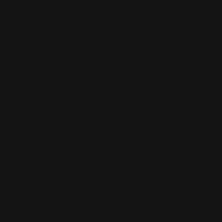
(Meta Pixel).
Podmioty uprawnione na podstawie przepisów
prawa - jeśli wystąpią z wiążącym żądaniem.
8. Przekazywanie danych poza
EOG
W związku z korzystaniem z usług dostawców narzędzi
(np. Google, Meta, Webflow) dane mogą być
przetwarzane poza Europejskim Obszarem
Gospodarczym (np. w USA), zależnie od infrastruktury i
konfiguracji usług.
W takich przypadkach transfer danych odbywa się z
zastosowaniem mechanizmów przewidzianych przez
RODO, takich jak decyzja stwierdzająca odpowiedni
stopień ochrony (np. EU-USA Data Privacy Framework -