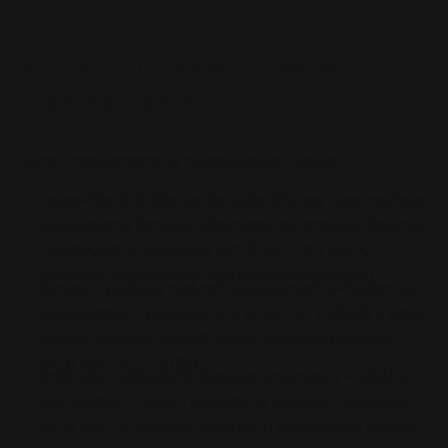
3. Cele i podstawy prawne
przetwarzania
Dane przetwarzamy w następujących celach:
Zapewnienie działania, bezpieczeństwa i poprawnego
wyświetlania Serwisu (diagnostyka, przeciwdziałanie
nadużyciom). Podstawa: art. 6 ust. 1 lit. f RODO
(prawnie uzasadniony interes Administratora).
Kontakt i obsługa zapytań kierowanych e-mailem lub
telefonicznie. Podstawa: art. 6 ust. 1 lit. f RODO, a jeżeli
kontakt dotyczy działań przed zawarciem umowy -
art. 6 ust. 1 lit. b RODO.
Analityka i statystyka (Google Analytics 4 - GA4) w
celu pomiaru ruchu i ulepszania Serwisu. Podstawa:
art. 6 ust. 1 lit. a RODO (zgoda), o ile analityka opiera