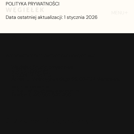
POLITYKA PRYWATNOŚCI
MENU
Data ostatniej aktualizacji: 1 stycznia 2026
ZAMKNIJ
1. Administrator danych
Administratorem danych osobowych jest:
Węgiełek. Studio projektowe
NIP: 5213099485
REGON: 141195773
Adres: ul. Wołodyjowskiego 55, 02-724 Warszawa,
woj. mazowieckie
E-mail: witold@wegielek.com.pl
Telefon: (+48) 502 592 956
2. Zakres i źródło danyc
h