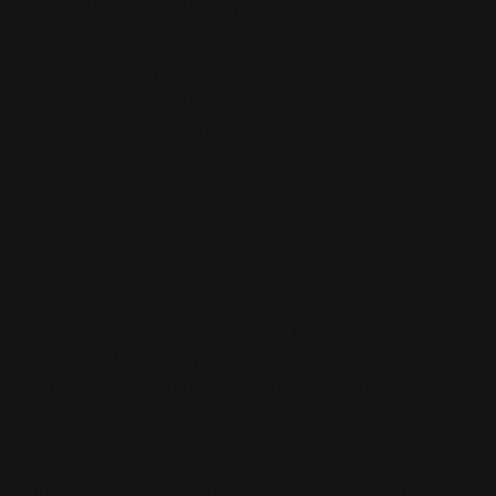
się na cookies lub identyfikatorach.
Marketing i pomiar skuteczności reklam (Meta Pixel) -
pomiar konwersji, tworzenie grup odbiorców (np.
remarketing), optymalizacja kampanii. Podstawa: art.
6 ust. 1 lit. a RODO (zgoda) w zakresie cookies i
identyfikatorów marketingowych.
4. Pliki cookies i podobne
technologie
Serwis korzysta z plików cookies i podobnych
technologii (np. identyfikatorów), które mogą zapisywać
lub odczytywać informacje na Twoim urządzeniu.
Cookies niezbędne mogą być stosowane w zakresie
koniecznym do prawidłowego działania Serwisu i
zapisania Twoich wyborów (w tym wyboru zgód).