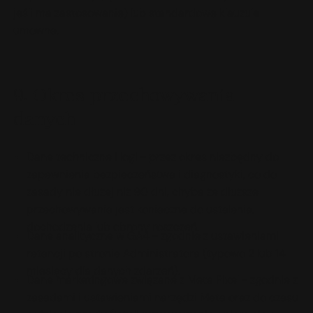
jeśli ma zastosowanie) lub standardowe klauzule
umowne.
9. Okres przechowywania
danych
Dane techniczne i logi - przez okres niezbędny do
zapewnienia bezpieczeństwa i diagnostyki, co do
zasady nie dłużej niż 90 dni, chyba że dłuższe
przechowywanie jest konieczne do ustalenia,
dochodzenia lub obrony roszczeń.
Dane analityczne w GA4 - zgodnie z ustawieniami
retencji po stronie Administratora (typowo 2 lub 14
miesięcy dla danych zdarzeń).
Dane marketingowe związane z Meta Pixel - zgodnie z
zasadami i ustawieniami narzędzi Meta oraz do czasu