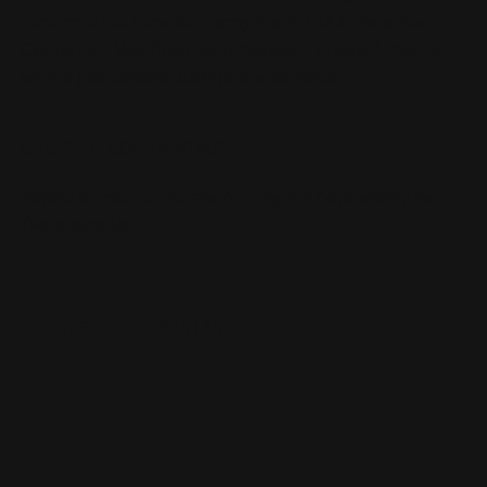
razie zmian w Serwisie, narzędziach (GA4, Meta Pixel,
CookieHub, Webflow) lub przepisach prawa. Aktualna
wersja jest zawsze dostępna w Serwisie.
CHCESZ O COŚ ZAPYTAĆ?
Napisz do nas lub zadzwoń – chętnie odpowiemy na
Twoje pytania.
PRZEJDŹ DO KONTAKTU
PRZEJDŹ DO KONTAKTU