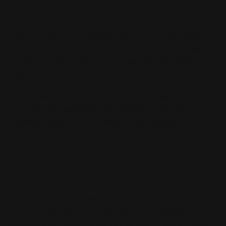
5. Google Analytics 4 (GA4)
Serwis wykorzystuje Google Analytics 4 w celu analizy
ruchu i ulepszania Serwisu. GA4 może wykorzystywać
cookies lub identyfikatory (w zależności od konfiguracji i
zgód).
W raportach analitycznych nie identyfikujemy
użytkowników bezpośrednio. Dane służą nam do
tworzenia statystyk i poprawy jakości Serwisu.
6. Meta Pixel (Meta Platforms)
Serwis wykorzystuje Meta Pixel w celu pomiaru
skuteczności reklam, tworzenia grup odbiorców i
prowadzenia działań remarketingowych - wyłącznie po