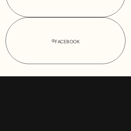
FACEBOOK
FACEBOOK
ODPOWIEDZI NA
CZĘSTO
ZADAWANE
PYTANIA
Jak wygląda proces współpracy z
WĘGIEŁEK Architekci Wnętrz?