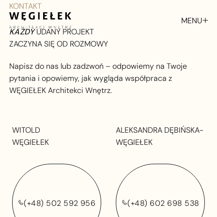
KONTAKT
MENU
KAŻDY
UDANY PROJEKT
ZAMKNIJ
ZACZYNA SIĘ OD ROZMOWY
Napisz do nas lub zadzwoń – odpowiemy na Twoje
pytania i opowiemy, jak wygląda współpraca z
WĘGIEŁEK Architekci Wnętrz.
WITOLD
ALEKSANDRA DĘBIŃSKA-
WĘGIEŁEK
WĘGIEŁEK
(+48) 502 592 956
(+48) 602 698 538
(+48) 502 592 956
(+48) 602 698 538